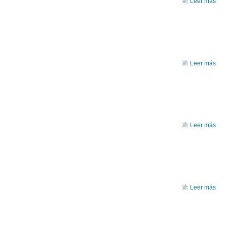
Leer más
EPI
2.
s
D
Leer más
EPI
1.
s
Leer más
JU
Leer más
so
RI