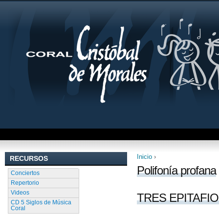
Inicio
›
RECURSOS
Se encuentra uste
Polifonía profana
Conciertos
Repertorio
Videos
TRES EPITAFIOS, 
CD 5 Siglos de Música
Coral