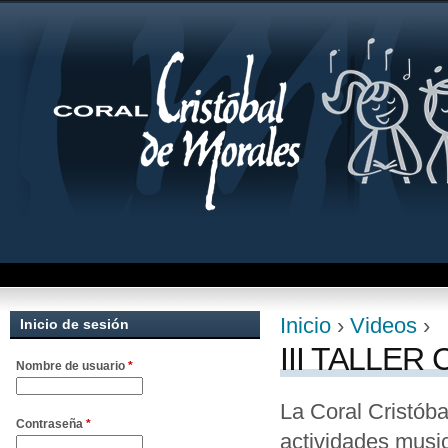
Jum
Inicio
›
Videos
›
Inicio de sesión
Se encuentra uste
III TALLER
Nombre de usuario
*
La Coral Cristóba
Contraseña
*
actividades music