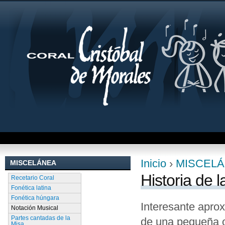
Jum
Inicio
›
MISCEL
MISCELÁNEA
Se encuentra uste
Historia de 
Recetario Coral
Fonética latina
Fonética húngara
Interesante aprox
Notación Musical
Partes cantadas de la
de una pequeña o
Misa