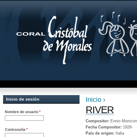
Jum
Inicio
›
Inicio de sesión
Se encuentra uste
RIVER
Nombre de usuario
*
Compositor:
Ennio Morrico
Fecha Compositor:
1928-
Contraseña
*
País de origen:
Italia