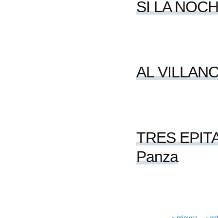
SI LA NOC
AL VILLANO
TRES EPITAF
Panza
« primera
‹ an