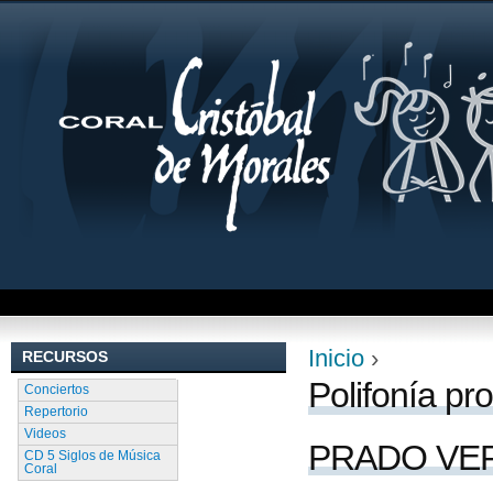
Jum
Inicio
›
RECURSOS
Se encuentra uste
Polifonía pr
Conciertos
Repertorio
Videos
PRADO VER
CD 5 Siglos de Música
Coral