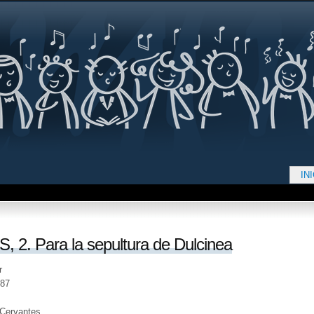
Jump to navigation
IN
d aquí
2. Para la sepultura de Dulcinea
r
987
 Cervantes