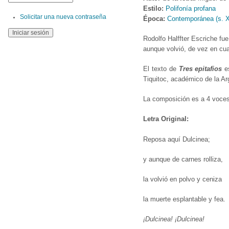
Estilo:
Polifonía profana
Solicitar una nueva contraseña
Época:
Contemporánea (s. 
Rodolfo Halffter Escriche fue
aunque volvió, de vez en cua
El texto de
Tres epitafios
e
Tiquitoc, académico de la Ar
La composición es a 4 voce
Letra Original:
Reposa aquí Dulcinea;
y aunque de carnes rolliza,
la volvió en polvo y ceniza
la muerte esplantable y fea.
¡Dulcinea! ¡Dulcinea!