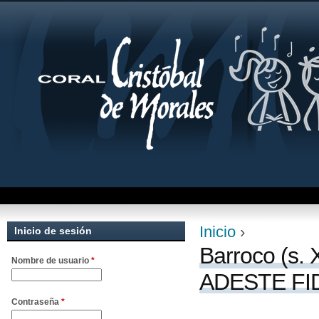
Jum
Inicio
›
Inicio de sesión
Se encuentra uste
Barroco (s. X
Nombre de usuario
*
ADESTE FI
Contraseña
*