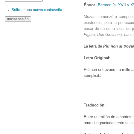
Época:
Barroco (s. XVII y XV
Solicitar una nueva contraseña
Mozart comenzó a componer a
existentes, pero la perfecc
pesar de su corta vida, se 
Fígaro
,
Don Giovanni
), canc
La letra de
Piu non si trova
Letra Original:
Piú non si trovano fra mille 
semplicità.
Traducción:
Entre un millón de amantes n
ama desgraciadamente se ll