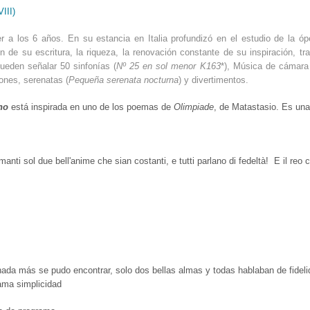
III)
 los 6 años. En su estancia en Italia profundizó en el estudio de la óper
ión de su escritura, la riqueza, la renovación constante de su inspiración,
pueden señalar 50 sinfonías (
Nº 25 en sol menor K163
*), Música de cámara
iones, serenatas (
Pequeña serenata nocturna
) y divertimentos.
no
está inspirada en uno de los poemas de
Olimpiade
, de Matastasio. Es una
amanti sol due bell'anime che sian costanti, e tutti parlano di fedeltà! E il r
ada más se pudo encontrar, solo dos bellas almas y todas hablaban de fideli
ama simplicidad