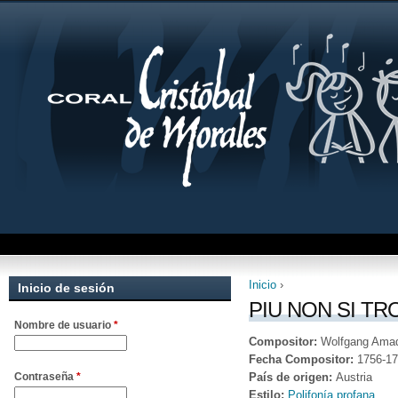
Inicio
›
Inicio de sesión
Se encuentra uste
PIU NON SI T
Nombre de usuario
*
Compositor:
Wolfgang Ama
Fecha Compositor:
1756-1
País de origen:
Austria
Contraseña
*
Estilo:
Polifonía profana