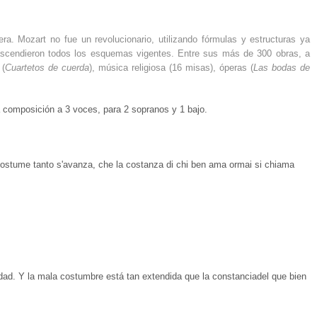
a. Mozart no fue un revolucionario, utilizando fórmulas y estructuras ya
 trascendieron todos los esquemas vigentes. Entre sus más de 300 obras, a
 (
Cuartetos de cuerda
), música religiosa (16 misas), óperas (
Las bodas de
 composición a 3 voces, para 2 sopranos y 1 bajo.
eo costume tanto s'avanza, che la costanza di chi ben ama ormai si chiama
dad. Y la mala costumbre está tan extendida que la constanciadel que bien