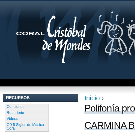
Jum
Inicio
›
RECURSOS
Se encuentra uste
Polifonía pr
Conciertos
Repertorio
Videos
CARMINA BU
CD 5 Siglos de Música
Coral