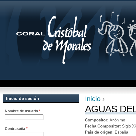
Jum
Inicio
›
Inicio de sesión
Se encuentra uste
AGUAS DEL
Nombre de usuario
*
Compositor:
Anónimo
Fecha Compositor:
Siglo X
Contraseña
*
País de origen:
España