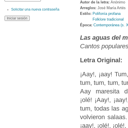
Autor de la letra:
Anónimo
Arreglos:
José María Artés
Solicitar una nueva contraseña
Estilo:
Polifonía profana
Folklore tradicional
Época:
Contemporánea (s. 
Las aguas del m
Cantos populare
Letra Original:
¡Aay!, ¡aay! Tum,
tum, tum, tum, tu
Aay maresita de
¡olé! ¡Aay!, ¡aay
tum, todas las a
volvieron salaas.
¡aay!, ¡olé!, ¡olé!,