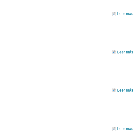
Leer más
YE
Leer más
so
CAN
B
M
LO
Leer más
EL
Leer más
RO