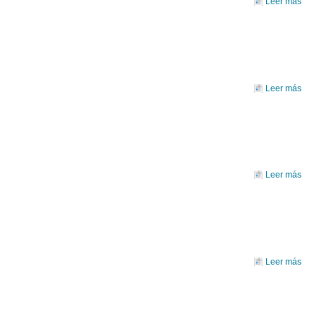
Leer más
BL
Leer más
H
EV
Leer más
so
WH
SI
FO
Leer más
MI