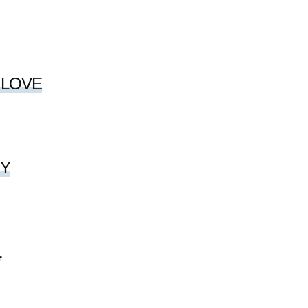
 LOVE
BY
L