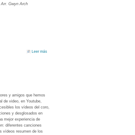
)
Arr. Gwyn Arch
external)
Leer más
sobre CONCIERTO DE NAVIDAD: VILLANCICOS
DEL CONTINENTE AMERICANO
dores y amigos que hemos
l de video, en Youtube,
esibles los vídeos del coro,
cciones y desglosados en
na mejor experiencia de
en: diferentes canciones
los vídeos resumen de los