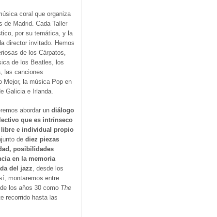
 música coral que organiza
s de Madrid. Cada Taller
tico, por su temática, y la
a director invitado. Hemos
eriosas de los Cárpatos,
ica de los Beatles, los
a, las canciones
o Mejor, la música Pop en
e Galicia e Irlanda.
eremos abordar un
diálogo
lectivo que es intrínseco
 libre e individual propio
njunto de
diez piezas
dad, posibilidades
ncia en la memoria
da del jazz
, desde los
Así, montaremos entre
 de los años 30 como
The
 recorrido hasta las