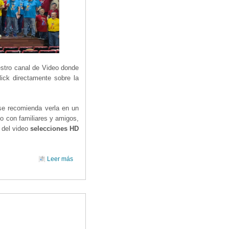
estro canal de Video donde
ick directamente sobre la
 se recomienda verla en un
lo con familiares y amigos,
 del video
selecciones HD
Leer más
sobre PELÍCULA DEL VIII TALLER CORAL ' A TODO
JAZZ '