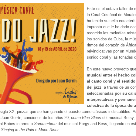
Este es el octavo taller de
la Coral Cristóbal de Morale
ha tenido su sello caracterís
impronta que le ha dado cad
recorrido las melodías mist
los sonidos de Cuba, la mús
ritmos del corazón de Áfric
reivindicativas por un Mund
sonido coral y las tonadas d
En este nuevo proyecto qu
musical entre el hecho co
al canto coral y el sentido
del jazz
, a través de un co
seleccionadas por su cali
interpretativas y permane
colectiva de la época dora
 siglo XX, piezas que se han ganado el puesto como clásicos indiscutibles. 
e Juan Gorrín, canciones de los años 20,
como Blue Skies
del musical Betsy,
al Babes in arms o
Summertime
del musical Porgy and Bess, llegando en este
,
Singing in the Rain
o
Moon River
.