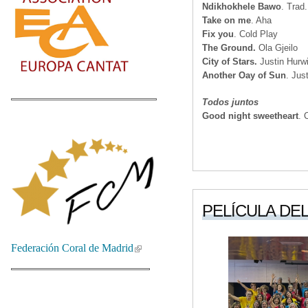
Ndikhokhele Bawo
. Trad.
Take on me
. Aha
Fix you
. Cold Play
The Ground.
Ola Gjeilo
City of Stars.
Justin Hurwi
Another Oay of Sun
. Jus
Todos juntos
Good night sweetheart
. 
PELÍCULA DEL 
Federación Coral de Madrid
(link is external)