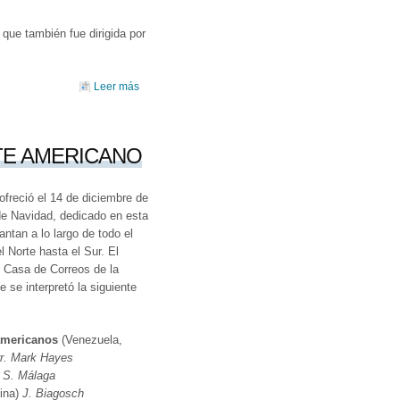
 que también fue dirigida por
Leer más
sobre ENCUENTRO CORAL JOSÉ MANUEL LÓPEZ
BLANCO
TE AMERICANO
ofreció el 14 de diciembre de
 de Navidad, dedicado en esta
antan a lo largo de todo el
 Norte hasta el Sur. El
l Casa de Correos de la
 se interpretó la siguiente
americanos
(Venezuela,
r. Mark Hayes
. S. Málaga
ina)
J. Biagosch