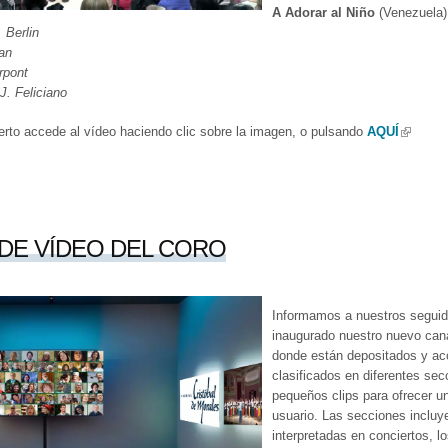
A Adorar al Niño
(Venezuela
. Berlin
an
rpont
J. Feliciano
erto accede al vídeo haciendo clic sobre la imagen, o pulsando
AQUÍ
(link is 
DE VÍDEO DEL CORO
Informamos a nuestros segui
inaugurado nuestro nuevo cana
donde están depositados y acc
clasificados en diferentes se
pequeños clips para ofrecer u
usuario. Las secciones incluy
interpretadas en conciertos, 