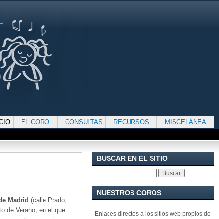
ICIO
EL CORO
CONSULTAS
RECURSOS
MISCELÁNEA
BUSCAR EN EL SITIO
Buscar
NUESTROS COROS
e Madrid
(calle Prado,
PATROCINADOS
to de Verano, en el que,
Enlaces directos a los sitios web propios de