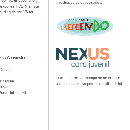
l compartir escenario y
nuestros coros patrocinados:
o aragonés HVE (Hamster
 dirigida por Víctor
arlos Guastavino
o Silva
Haciendo click en cualquiera de ellos se
ve Zegree
abre en una nueva pestaña su sitio oficial.
binson
Paris Rutherford