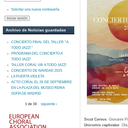
Solicitar una nueva contraseña
Archivo de Noticias guardadas
CONCIERTO FINAL DEL TALLER " A
TODO JAZZ! "
PROGRAMA DEL CONCIERTO A
TODO JAZZ!
TALLER CORAL VIII: A TODO JAZZ!
CONCIERTO DE NAVIDAD 2025
LA PUERTA VIOLETA
ACTO CORAL EL 26 DE SEPTIEMBRE
EN LA PLAZA DEL MUSEO REINA
SOFÍA DE MADRID
1 de 30
siguiente ›
Sicut Cervus
. Giovanni Pi
Unicomis captivatur
. Ola