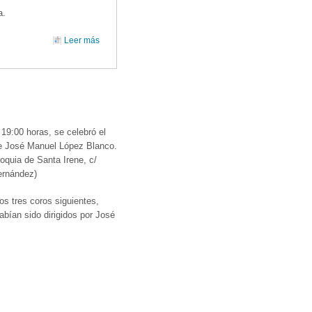
a.
Leer más
sobre TALLER CORAL VIII: A TODO JAZZ!
 19:00 horas, se celebró el
de José Manuel López Blanco.
roquia de Santa Irene, c/
ernández)
los tres coros siguientes,
abían sido dirigidos por José