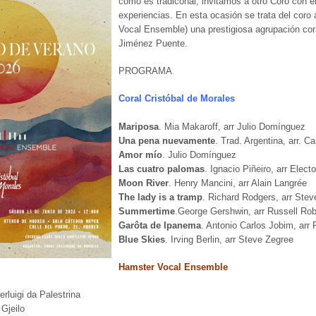
como es tradiconal, invitamos a otro Coro con e
experiencias. En esta ocasión se trata del cor
Vocal Ensemble) una prestigiosa agrupación coral
Jiménez Puente.
PROGRAMA
Coral Cristóbal de Morales
Mariposa
. Mia Makaroff, arr Julio Domínguez
Una pena nuevamente
. Trad. Argentina, arr. C
Amor mío
. Julio Domínguez
Las cuatro palomas
. Ignacio Piñeiro, arr Elect
Moon River
. Henry Mancini, arr Alain Langrée
The lady is a tramp
. Richard Rodgers, arr Ste
Summertime
.George Gershwin, arr Russell Ro
Garôta de Ipanema
. Antonio Carlos Jobim, arr 
Blue Skies
. Irving Berlin, arr Steve Zegree
Hamster Vocal Ensemble
erluigi da Palestrina
 Gjeilo