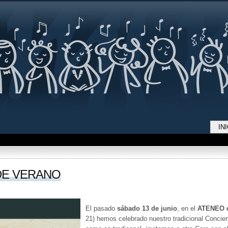
Jump to navigation
IN
DE VERANO
El pasado
sábado 13 de junio
, en el
ATENEO d
21) hemos celebrado nuestro tradicional Concier