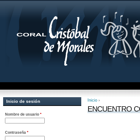
Inicio
›
Inicio de sesión
Se encuentra uste
ENCUENTRO C
Nombre de usuario
*
Contraseña
*