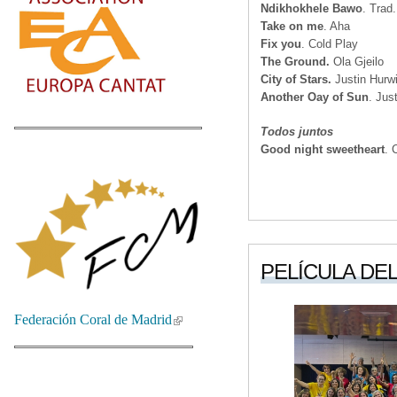
Ndikhokhele Bawo
. Trad.
Take on me
. Aha
Fix you
. Cold Play
The Ground.
Ola Gjeilo
City of Stars.
Justin Hurwi
Another Oay of Sun
. Jus
Todos juntos
Good night sweetheart
. 
PELÍCULA DEL 
Federación Coral de Madrid
(link is external)