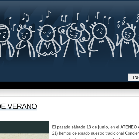
Jump to navigation
IN
DE VERANO
El pasado
sábado 13 de junio
, en el
ATENEO d
21) hemos celebrado nuestro tradicional Concier