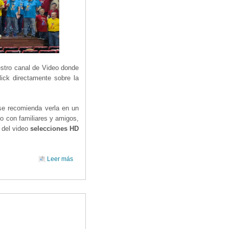
estro canal de Video donde
ick directamente sobre la
 se recomienda verla en un
lo con familiares y amigos,
 del video
selecciones HD
Leer más
sobre PELÍCULA DEL VIII TALLER CORAL ' A TODO
JAZZ '