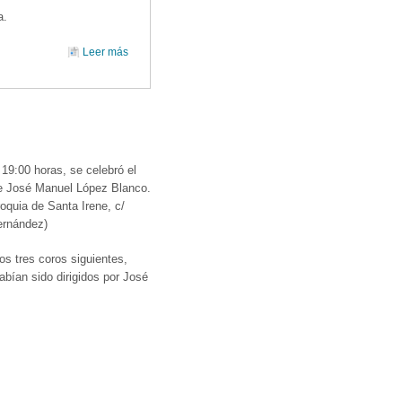
a.
Leer más
sobre TALLER CORAL VIII: A TODO JAZZ!
 19:00 horas, se celebró el
de José Manuel López Blanco.
roquia de Santa Irene, c/
ernández)
los tres coros siguientes,
abían sido dirigidos por José