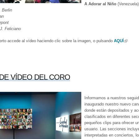
A Adorar al Niño
(Venezuela
. Berlin
an
rpont
J. Feliciano
erto accede al vídeo haciendo clic sobre la imagen, o pulsando
AQUÍ
(link is 
DE VÍDEO DEL CORO
Informamos a nuestros segui
inaugurado nuestro nuevo cana
donde están depositados y acc
clasificados en diferentes se
pequeños clips para ofrecer u
usuario. Las secciones incluy
interpretadas en conciertos, 