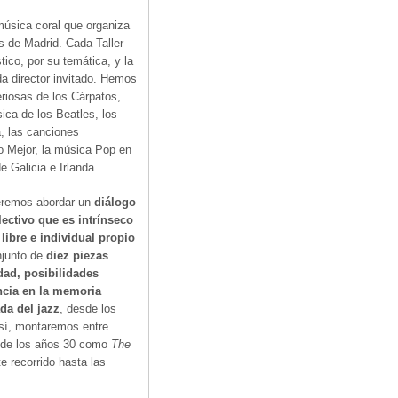
 música coral que organiza
s de Madrid. Cada Taller
tico, por su temática, y la
a director invitado. Hemos
eriosas de los Cárpatos,
ica de los Beatles, los
a, las canciones
o Mejor, la música Pop en
e Galicia e Irlanda.
eremos abordar un
diálogo
lectivo que es intrínseco
 libre e individual propio
njunto de
diez piezas
dad, posibilidades
ncia en la memoria
da del jazz
, desde los
Así, montaremos entre
 de los años 30 como
The
 recorrido hasta las