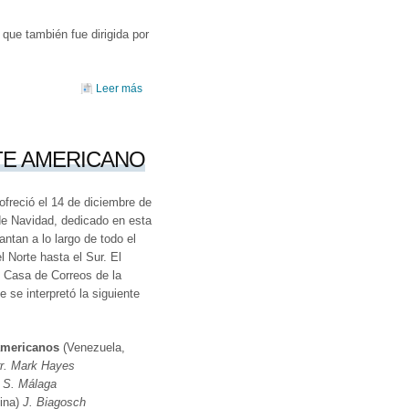
 que también fue dirigida por
Leer más
sobre ENCUENTRO CORAL JOSÉ MANUEL LÓPEZ
BLANCO
TE AMERICANO
ofreció el 14 de diciembre de
 de Navidad, dedicado en esta
antan a lo largo de todo el
 Norte hasta el Sur. El
l Casa de Correos de la
 se interpretó la siguiente
americanos
(Venezuela,
r. Mark Hayes
. S. Málaga
ina)
J. Biagosch