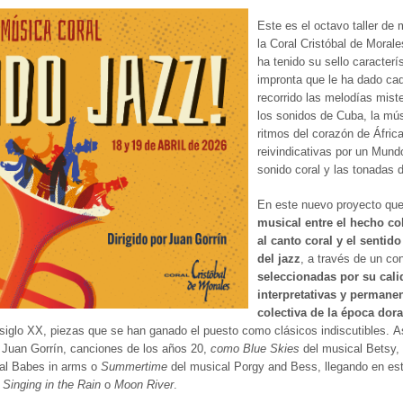
Este es el octavo taller de
la Coral Cristóbal de Morale
ha tenido su sello caracterís
impronta que le ha dado cad
recorrido las melodías mist
los sonidos de Cuba, la mús
ritmos del corazón de Áfric
reivindicativas por un Mund
sonido coral y las tonadas d
En este nuevo proyecto qu
musical entre el hecho co
al canto coral y el sentido
del jazz
, a través de un co
seleccionadas por su cali
interpretativas y permane
colectiva de la época dora
 siglo XX, piezas que se han ganado el puesto como clásicos indiscutibles. 
e Juan Gorrín, canciones de los años 20,
como Blue Skies
del musical Betsy,
al Babes in arms o
Summertime
del musical Porgy and Bess, llegando en este
,
Singing in the Rain
o
Moon River
.