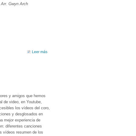
)
Arr. Gwyn Arch
external)
Leer más
sobre CONCIERTO DE NAVIDAD: VILLANCICOS
DEL CONTINENTE AMERICANO
dores y amigos que hemos
l de video, en Youtube,
esibles los vídeos del coro,
cciones y desglosados en
na mejor experiencia de
en: diferentes canciones
los vídeos resumen de los