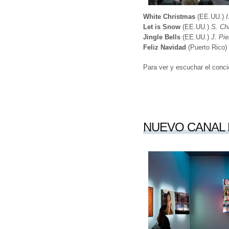
White Christmas
(EE.UU.)
I
Let is Snow
(EE.UU.)
S. Ch
Jingle Bells
(EE.UU.)
J. Pie
Feliz Navidad
(Puerto Rico)
Para ver y escuchar el conci
NUEVO CANAL 