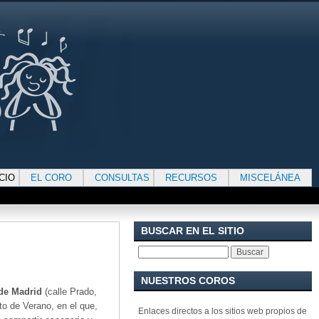
ICIO
EL CORO
CONSULTAS
RECURSOS
MISCELÁNEA
BUSCAR EN EL SITIO
Buscar
NUESTROS COROS
e Madrid
(calle Prado,
PATROCINADOS
to de Verano, en el que,
Enlaces directos a los sitios web propios de