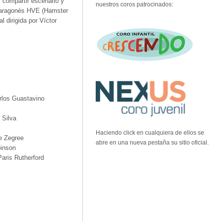
l compartir escenario y
nuestros coros patrocinados:
o aragonés HVE (Hamster
 dirigida por Víctor
arlos Guastavino
o Silva
Haciendo click en cualquiera de ellos se
ve Zegree
abre en una nueva pestaña su sitio oficial.
binson
Paris Rutherford