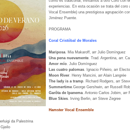
como es tradiconal, invitamos a otro Coro con e
experiencias. En esta ocasión se trata del cor
Vocal Ensemble) una prestigiosa agrupación coral
Jiménez Puente.
PROGRAMA
Coral Cristóbal de Morales
Mariposa
. Mia Makaroff, arr Julio Domínguez
Una pena nuevamente
. Trad. Argentina, arr. C
Amor mío
. Julio Domínguez
Las cuatro palomas
. Ignacio Piñeiro, arr Elect
Moon River
. Henry Mancini, arr Alain Langrée
The lady is a tramp
. Richard Rodgers, arr Ste
Summertime
.George Gershwin, arr Russell Ro
Garôta de Ipanema
. Antonio Carlos Jobim, arr 
Blue Skies
. Irving Berlin, arr Steve Zegree
Hamster Vocal Ensemble
erluigi da Palestrina
 Gjeilo