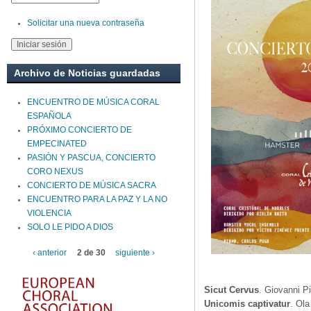
Solicitar una nueva contraseña
Archivo de Noticias guardadas
ENCUENTRO DE MÚSICA CORAL
ESPAÑOLA
PRÓXIMO CONCIERTO DE
EMPECINATED
PASIÓN Y PASCUA, CONCIERTO
CORO NEXUS
CONCIERTO DE MÚSICA SACRA
ENCUENTRO PARA LA PAZ Y LA NO
VIOLENCIA
SOLO LE PIDO A DIOS
‹ anterior
2 de 30
siguiente ›
Sicut Cervus
. Giovanni Pi
Unicomis captivatur
. Ola