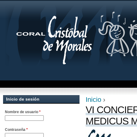
Jum
Inicio
›
Inicio de sesión
Se encuentra uste
VI CONCIE
Nombre de usuario
*
MEDICUS 
Contraseña
*