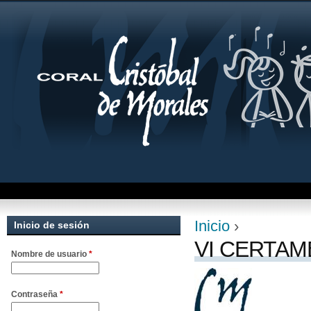
Jum
Inicio
›
Inicio de sesión
Se encuentra uste
VI CERTAM
Nombre de usuario
*
Contraseña
*