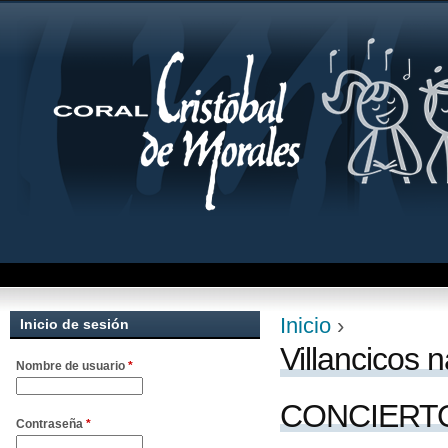
Jum
Inicio
›
Inicio de sesión
Se encuentra uste
Villancicos 
Nombre de usuario
*
CONCIERTO
Contraseña
*