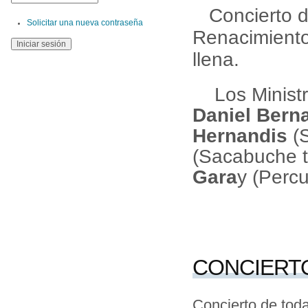
Concierto d
Solicitar una nueva contraseña
Renacimiento
llena.
Los Ministri
Daniel Bern
Hernandis
(S
(Sacabuche t
Gara
y (Perc
CONCIERTO
Concierto de toda