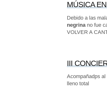
MÚSICA EN
Debido a las mala
negrina
no fue c
VOLVER A CANT
III CONCIE
Acompañadps al p
lleno total