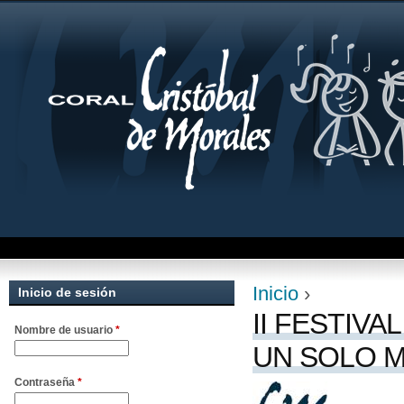
Jum
Inicio
›
Inicio de sesión
Se encuentra uste
II FESTIVA
Nombre de usuario
*
UN SOLO 
Contraseña
*