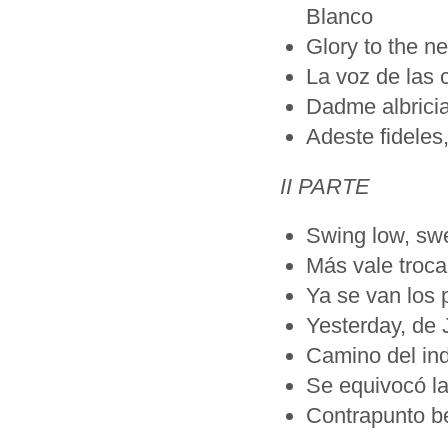
Blanco
Glory to the n
La voz de las
Dadme albricia
Adeste fideles
II PARTE
Swing low, swe
Más vale troca
Ya se van los p
Yesterday, de
Camino del ind
Se equivocó la
Contrapunto be