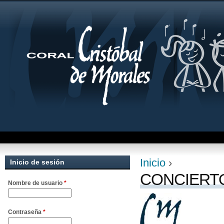
Jum
Inicio
›
Inicio de sesión
Se encuentra uste
CONCIERTO
Nombre de usuario
*
Contraseña
*