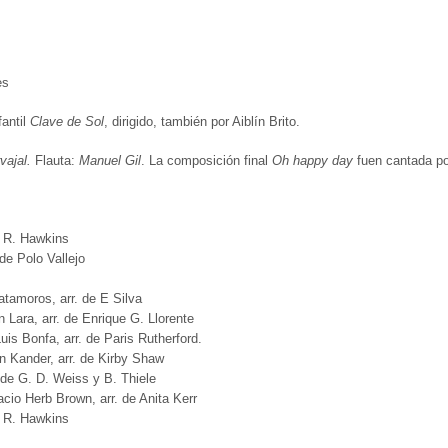
es
fantil
Clave de Sol
, dirigido, también por Aiblín Brito.
ajal.
Flauta:
Manuel Gil
. La composición final
Oh happy day
fuen cantada po
 R. Hawkins
de Polo Vallejo
tamoros, arr. de E Silva
 Lara, arr. de Enrique G. Llorente
is Bonfa, arr. de Paris Rutherford.
hn Kander, arr. de Kirby Shaw
 de G. D. Weiss y B. Thiele
acio Herb Brown, arr. de Anita Kerr
 R. Hawkins