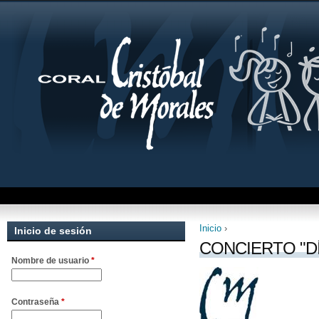
Inicio
›
Inicio de sesión
Se encuentra uste
CONCIERTO "D
Nombre de usuario
*
Contraseña
*