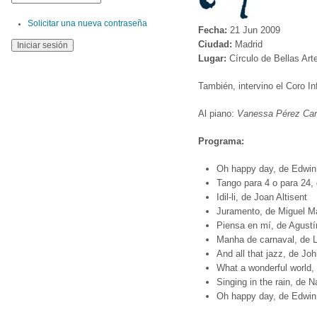
Solicitar una nueva contraseña
Fecha:
21 Jun 2009
Ciudad:
Madrid
Lugar:
Círculo de Bellas Art
También, intervino el Coro In
Al piano:
Vanessa Pérez Carv
Programa:
Oh happy day, de Edwin
Tango para 4 o para 24, 
Idil-li, de Joan Altisent
Juramento, de Miguel Ma
Piensa en mí, de Agustín
Manha de carnaval, de Lu
And all that jazz, de Jo
What a wonderful world,
Singing in the rain, de N
Oh happy day, de Edwin