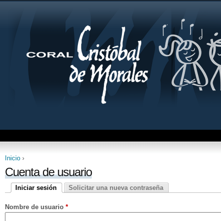
Jum
Inicio
›
Se encuentra usted aquí
Cuenta de usuario
Iniciar sesión
Solicitar una nueva contraseña
Solapas principales
(solapa activa)
Nombre de usuario
*