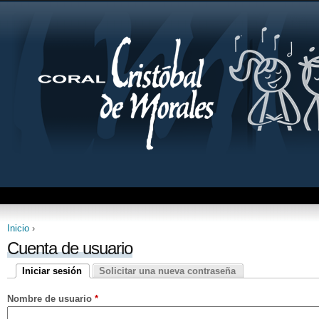
Inicio
›
Se encuentra usted aquí
Cuenta de usuario
Iniciar sesión
Solicitar una nueva contraseña
Solapas principales
(solapa activa)
Nombre de usuario
*