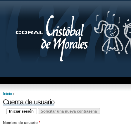
Jum
Inicio
›
Se encuentra usted aquí
Cuenta de usuario
Iniciar sesión
Solicitar una nueva contraseña
Solapas principales
(solapa activa)
Nombre de usuario
*