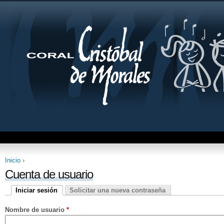
Jum
Inicio
›
Se encuentra usted aquí
Cuenta de usuario
Iniciar sesión
Solicitar una nueva contraseña
Solapas principales
(solapa activa)
Nombre de usuario
*