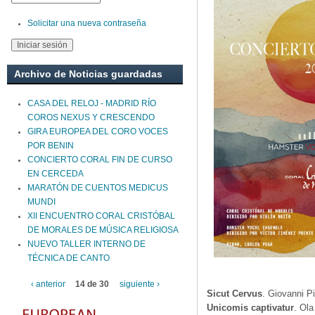
Solicitar una nueva contraseña
Archivo de Noticias guardadas
CASA DEL RELOJ - MADRID RÍO
COROS NEXUS Y CRESCENDO
GIRA EUROPEA DEL CORO VOCES
POR BENIN
CONCIERTO CORAL FIN DE CURSO
EN CERCEDA
MARATÓN DE CUENTOS MEDICUS
MUNDI
XII ENCUENTRO CORAL CRISTÓBAL
DE MORALES DE MÚSICA RELIGIOSA
NUEVO TALLER INTERNO DE
TÉCNICA DE CANTO
‹ anterior
14 de 30
siguiente ›
Sicut Cervus
. Giovanni Pi
Unicomis captivatur
. Ola