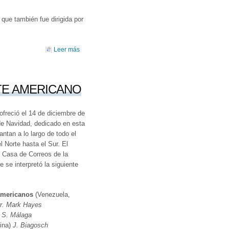
 que también fue dirigida por
Leer más
sobre ENCUENTRO CORAL JOSÉ MANUEL LÓPEZ
BLANCO
TE AMERICANO
ofreció el 14 de diciembre de
 de Navidad, dedicado en esta
antan a lo largo de todo el
 Norte hasta el Sur. El
l Casa de Correos de la
 se interpretó la siguiente
americanos
(Venezuela,
r. Mark Hayes
. S. Málaga
ina)
J. Biagosch