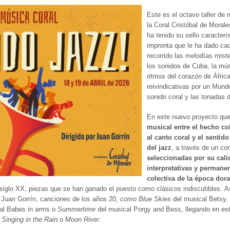
Este es el octavo taller de
la Coral Cristóbal de Morale
ha tenido su sello caracterís
impronta que le ha dado cad
recorrido las melodías mist
los sonidos de Cuba, la mús
ritmos del corazón de Áfric
reivindicativas por un Mund
sonido coral y las tonadas d
En este nuevo proyecto qu
musical entre el hecho co
al canto coral y el sentido
del jazz
, a través de un co
seleccionadas por su cali
interpretativas y permane
colectiva de la época dora
 siglo XX, piezas que se han ganado el puesto como clásicos indiscutibles. 
e Juan Gorrín, canciones de los años 20,
como Blue Skies
del musical Betsy,
al Babes in arms o
Summertime
del musical Porgy and Bess, llegando en este
,
Singing in the Rain
o
Moon River
.