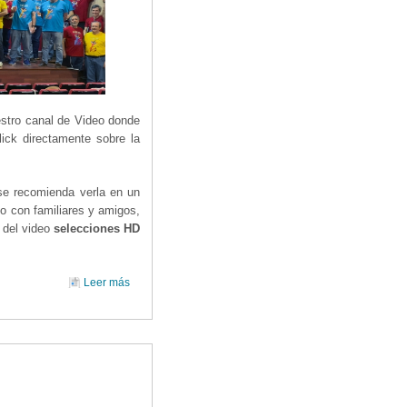
estro canal de Video donde
ick directamente sobre la
 se recomienda verla en un
lo con familiares y amigos,
 del video
selecciones HD
Leer más
sobre PELÍCULA DEL VIII TALLER CORAL ' A TODO
JAZZ '