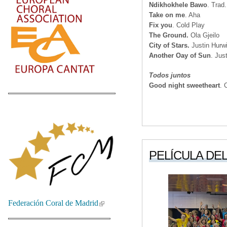
Ndikhokhele Bawo
. Trad.
Take on me
. Aha
Fix you
. Cold Play
The Ground.
Ola Gjeilo
City of Stars.
Justin Hurwi
Another Oay of Sun
. Jus
Todos juntos
Good night sweetheart
. 
PELÍCULA DEL 
Federación Coral de Madrid
(link is external)