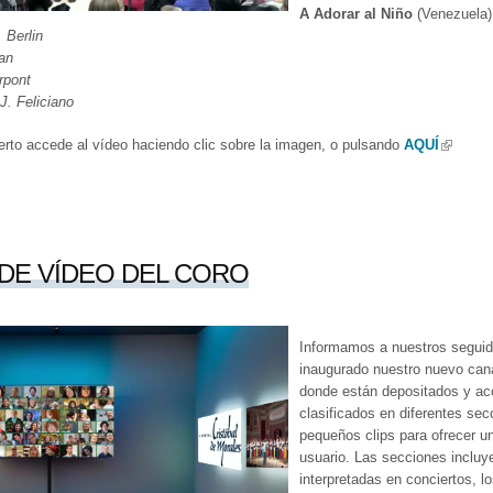
A Adorar al Niño
(Venezuela
. Berlin
an
rpont
J. Feliciano
erto accede al vídeo haciendo clic sobre la imagen, o pulsando
AQUÍ
(link is 
DE VÍDEO DEL CORO
Informamos a nuestros segui
inaugurado nuestro nuevo cana
donde están depositados y acc
clasificados en diferentes se
pequeños clips para ofrecer u
usuario. Las secciones incluy
interpretadas en conciertos, 