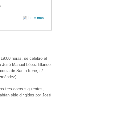
a.
Leer más
sobre TALLER CORAL VIII: A TODO JAZZ!
 19:00 horas, se celebró el
de José Manuel López Blanco.
roquia de Santa Irene, c/
ernández)
los tres coros siguientes,
abían sido dirigidos por José