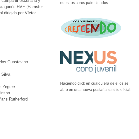
l compartir escenario y
nuestros coros patrocinados:
o aragonés HVE (Hamster
 dirigida por Víctor
arlos Guastavino
o Silva
Haciendo click en cualquiera de ellos se
ve Zegree
abre en una nueva pestaña su sitio oficial.
binson
Paris Rutherford