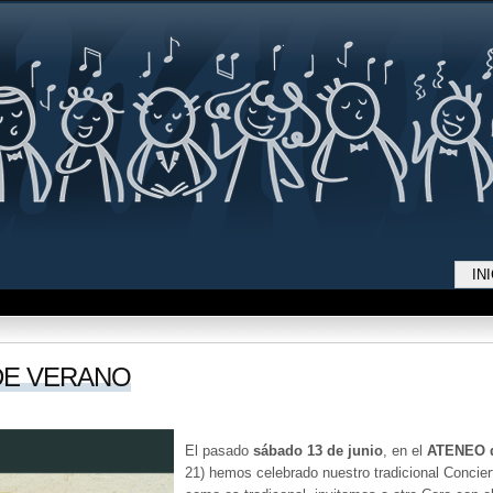
Jump to navigation
IN
DE VERANO
El pasado
sábado 13 de junio
, en el
ATENEO d
21) hemos celebrado nuestro tradicional Concier