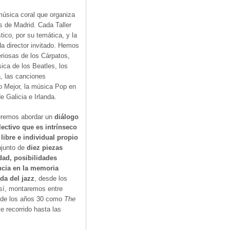
 música coral que organiza
s de Madrid. Cada Taller
tico, por su temática, y la
a director invitado. Hemos
eriosas de los Cárpatos,
ica de los Beatles, los
a, las canciones
o Mejor, la música Pop en
e Galicia e Irlanda.
eremos abordar un
diálogo
lectivo que es intrínseco
 libre e individual propio
njunto de
diez piezas
dad, posibilidades
ncia en la memoria
da del jazz
, desde los
Así, montaremos entre
 de los años 30 como
The
 recorrido hasta las