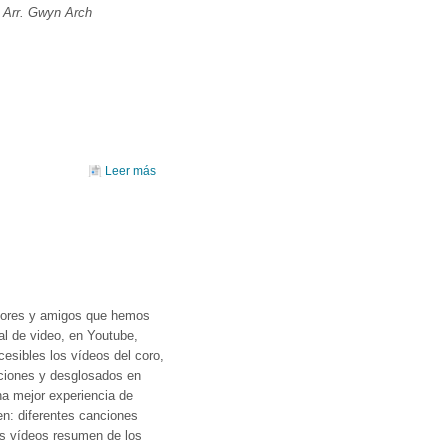
)
Arr. Gwyn Arch
external)
Leer más
sobre CONCIERTO DE NAVIDAD: VILLANCICOS
DEL CONTINENTE AMERICANO
dores y amigos que hemos
l de video, en Youtube,
esibles los vídeos del coro,
cciones y desglosados en
na mejor experiencia de
en: diferentes canciones
los vídeos resumen de los