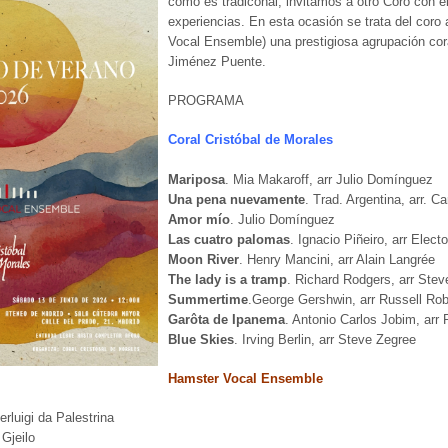
como es tradiconal, invitamos a otro Coro con e
experiencias. En esta ocasión se trata del cor
Vocal Ensemble) una prestigiosa agrupación coral
Jiménez Puente.
PROGRAMA
Coral Cristóbal de Morales
Mariposa
. Mia Makaroff, arr Julio Domínguez
Una pena nuevamente
. Trad. Argentina, arr. C
Amor mío
. Julio Domínguez
Las cuatro palomas
. Ignacio Piñeiro, arr Elect
Moon River
. Henry Mancini, arr Alain Langrée
The lady is a tramp
. Richard Rodgers, arr Ste
Summertime
.George Gershwin, arr Russell Ro
Garôta de Ipanema
. Antonio Carlos Jobim, arr 
Blue Skies
. Irving Berlin, arr Steve Zegree
Hamster Vocal Ensemble
erluigi da Palestrina
 Gjeilo