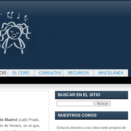
ICIO
EL CORO
CONSULTAS
RECURSOS
MISCELÁNEA
BUSCAR EN EL SITIO
Buscar
NUESTROS COROS
e Madrid
(calle Prado,
PATROCINADOS
to de Verano, en el que,
Enlaces directos a los sitios web propios de