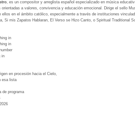
stro
, es un compositor y arreglista español especializado en música educativ
orientadas a valores, convivencia y educación emocional. Dirige el sello M
ellos en el ámbito católico, especialmente a través de instituciones vinculada
a, Si mis Zapatos Hablaran, El Verso se Hizo Canto, o Spiritual Traditional S
hing in
hing in
t number
 in
igen en procesión hacia el Cielo,
 esa lista
a de programa
6
2026