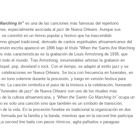
Marching In”
es una de las canciones más famosas del repertorio
ense, especialmente asociada al jazz de Nueva Orleans. Aunque sus
, se convirtió en un himno popular y festivo que ha trascendido
no góspel tradicional, derivado de cantos espirituales afroamericanos del
ersión escrita apareció en 1896 bajo el título “When the Saints Are Marching
nes más caracteristicas es la grabación de Louis Armstrong de 1938, que
n todo el mundo. Tras Armstrong, innumerables artistas la grabaron en
óspel, pop, dixieland o rock. Con el tiempo, se adaptó al estilo jazz y se
 y celebraciones en Nueva Orleans. Se toca con frecuencia en funerales, en
en tono solemne durante la procesión, y luego en versión festiva para
unto. La canción simboliza el paso de la tristeza a la celebración, honrando
"
funerales de jazz
" de Nueva Orleans
son
uno
de
los
rituales
más
os
de
la
cultura
afroamericana,
y
“When
the
Saints
Go
Marching
In”
ocupa
un
No
es
solo
una
canción sino que también es
un
símbolo de transición,
 de la vida. En la procesión fúnebre es tradicional la organización en dos
 formada por la familia y la banda, mientras que en la
second line
participa
 La
second line
baila con pasos rítmicos, agita pañuelos o paraguas