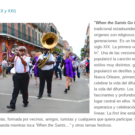
XX y XXI)
"
When the Saints Go 
tradicional estadounid
orígenes son religiosos
generaciones. Es un him
siglo XIX. La primera v
In”. Una de las versio
popularizó la canción e
estilos muy distintos: g
popularizó en desfiles
Nueva Orleans, primero 
celebrar la vida del dif
la vida del difunto.
Los
fascinantes
y
profund
lugar
central
en
ellos.
esperanza y celebración
líneas:
La
first line
está
ás, formada por vecinos, amigos, turistas y cualquiera que quiera participar.
banda mientras toca
“When the Saints…”
y otros temas festivos.