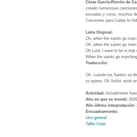
César García-Rincón de Ca
creado numerosas canciones 
escuelas y coros, muchos de 
Canciones para Cuidar la Vid
Letra Original:
Oh, when the saints g
o marc
Oh, when the saints go marc
Oh Lord, I want to be in tha
When the saints go marching
Traducción:
Oh, cuando los Santos se dir
yo quiero, Oh Señor, estár en
Actividad:
Actualmente fuer
Año en que se montó:
202
Año última interpretación:
Encuadramiento:
Uso general
Taller Coral