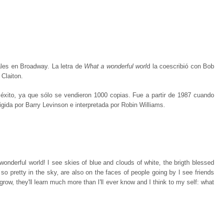
ales en Broadway. La letra de
What a wonderful worl
d la coescribió con Bob
Claiton.
éxito, ya que sólo se vendieron 1000 copias. Fue a partir de 1987 cuando
rigida por Barry Levinson e interpretada por Robin Williams.
wonderful world! I see skies of blue and clouds of white, the brigth blessed
 so pretty in the sky, are also on the faces of people going by I see friends
grow, they'll learn much more than I'll ever know and I think to my self: what