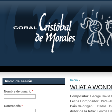
Inicio
›
Inicio de sesión
Se encuentra uste
WHAT A WONDE
Nombre de usuario
*
Compositor:
George David 
Fecha Compositor:
1921-2
País de origen:
Estados Un
Contraseña
*
Autor de la letra:
George Da