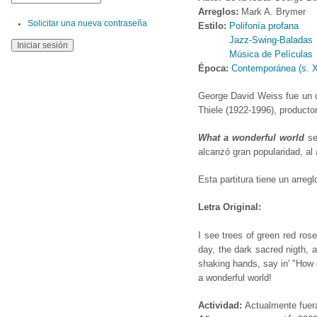
Arreglos:
Mark A. Brymer
Solicitar una nueva contraseña
Estilo:
Polifonía profana
Jazz-Swing-Baladas
Música de Películas
Época:
Contemporánea (s. 
George David Weiss fue un c
Thiele (1922-1996), producto
What a wonderful world
se
alcanzó gran popularidad, al
Esta partitura tiene un arre
Letra Original:
I see trees of green red ros
day, the dark sacred nigth, a
shaking hands, say in' "How d
a wonderful world!
Actividad:
Actualmente fuer