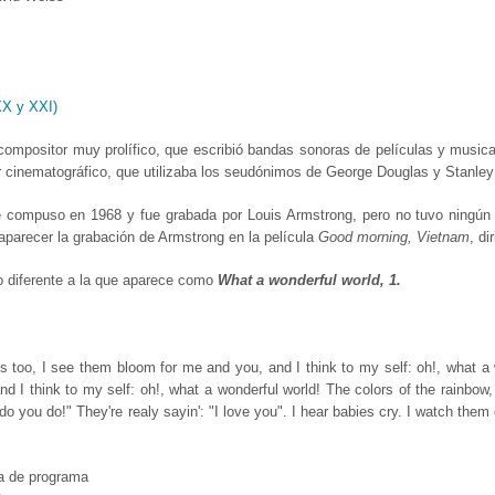
XX y XXI)
ompositor muy prolífico, que escribió bandas sonoras de películas y music
r cinematográfico, que utilizaba los seudónimos de George Douglas y Stanley 
 compuso en 1968 y fue grabada por Louis Armstrong, pero no tuvo ningún 
 aparecer la grabación de Armstrong en la película
Good morning, Vietnam
, di
glo diferente a la que aparece como
What a wonderful world, 1.
es too, I see them bloom for me and you, and I think to my self: oh!, what a 
nd I think to my self: oh!, what a wonderful world! The colors of the rainbow,
o you do!" They're realy sayin': "I love you". I hear babies cry. I watch them 
a de programa