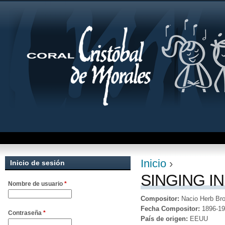
Jum
Inicio
›
Inicio de sesión
Se encuentra uste
SINGING IN
Nombre de usuario
*
Compositor:
Nacio Herb Br
Fecha Compositor:
1896-1
Contraseña
*
País de origen:
EEUU