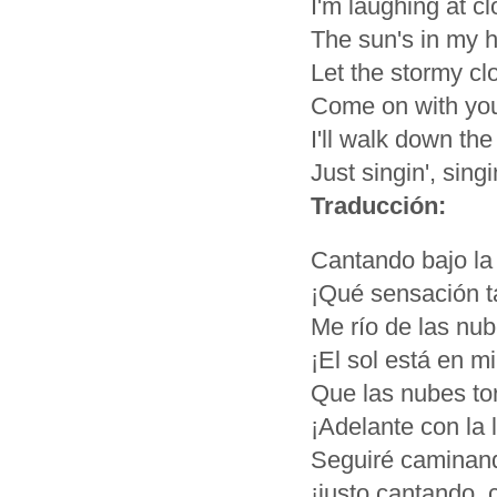
I'm laughing at c
The sun's in my h
Let the stormy c
Come on with you
I'll walk down the
Just singin', singi
Traducción:
Cantando bajo la l
¡Qué sensación t
Me río de las nub
¡El sol está en m
Que las nubes to
¡Adelante con la l
Seguiré caminando
¡justo cantando, c