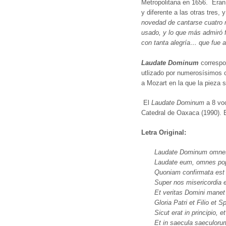
Metropolitana en 1656. Eran
y diferente a las otras tres
novedad de cantarse cuatro 
usado, y lo que más admiró f
con tanta alegría… que fue 
Laudate Dominum
correspo
utlizado por numerosísimos c
a Mozart en la que la pieza 
El
Laudate Dominum
a 8 voc
Catedral de Oaxaca (1990). E
Letra Original:
Laudate Dominum omne
Laudate eum, omnes pop
Quoniam confirmata est
Super nos misericordia e
Et veritas Domini manet
Gloria Patri et Filio et Sp
Sicut erat in principio, 
Et in saecula saeculoru