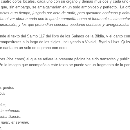
 cuatro coros locales, cada uno con su órgano y demás músicos y cada uno c
, y que, sin embargo, se amalgamarían en un todo armonioso y perfecto. La cró
misas a un tiempo, juzgado por acto de mofa; pero quedaron confusos y admi
ue el ver obrar a cada uno lo que le competía como si fuera solo… sin conf
admiración, y los que pretendían censurar quedaron confusos y avergonzados”
nde al texto del Salmo 117 del libro de los Salmos de la Biblia, y el canto concl
ompositores a lo largo de los siglos, incluyendo a Vivaldi, Byrd o Liszt. Q
se canta en un solo de soprano con coro.
es (dos coros) al que se refiere la presente página ha sido transcrito y publi
n la imagen que acompaña a este texto se puede ver un fragmento de la partit
s gentes
uli
ius,
 in aeternum.
iritui Sancto.
et nunc, et semper.
m.