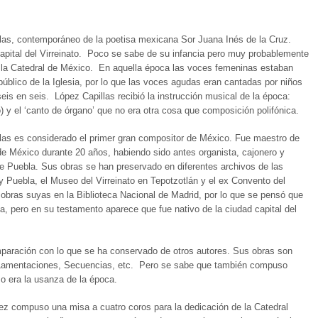
las, contemporáneo de la poetisa mexicana Sor Juana Inés de la Cruz.
capital del Virreinato. Poco se sabe de su infancia pero muy probablemente
de la Catedral de México. En aquella época las voces femeninas estaban
 público de la Iglesia, por lo que las voces agudas eran cantadas por niños
is en seis. López Capillas recibió la instrucción musical de la época:
o) y el ‘canto de órgano’ que no era otra cosa que composición polifónica.
las es considerado el primer gran compositor de México. Fue maestro de
 de México durante 20 años, habiendo sido antes organista, cajonero y
de Puebla. Sus obras se han preservado en diferentes archivos de las
y Puebla, el Museo del Virreinato en Tepotzotlán y el ex Convento del
bras suyas en la Biblioteca Nacional de Madrid, por lo que se pensó que
, pero en su testamento aparece que fue nativo de la ciudad capital del
paración con lo que se ha conservado de otros autores. Sus obras son
s, Lamentaciones, Secuencias, etc. Pero se sabe que también compuso
mo era la usanza de la época.
ez compuso una misa a cuatro coros para la dedicación de la Catedral