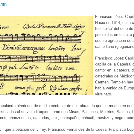
III)
Francisco López Capil
Nació en 1614, en la 
fue ‘seise’ del coro 
prohibidas en el culto
que se agrupaban de se
canto llano (gregorian
Francisco López Capil
capilla de la Catedral
cantor en la catedral 
catedrales de México 
Carmen. También hay o
había venido de Europa
virreinato.
cubierto alrededor de medio centenar de sus obras, lo que es mucho en com
 destinadas al servicio litúrgico como son Misas, Pasiones, Motetes, Salmo
tines, chanzonetas, cantadas, etc., en español, náhuatl, mestizo y negro, co
r que a petición del virrey, Francisco Fernández de la Cueva, Francisco Lóp