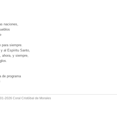
as naciones,
pueblos
e
e para siempre.
 y al Espíritu Santo,
, ahora, y siempre,
glos.
a de programa
3
001-2026 Coral Cristóbal de Morales