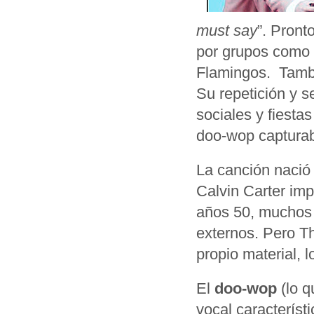
must say
”. Pront
por grupos como 
Flamingos. Tambi
Su repetición y s
sociales y fiesta
doo‑wop captura
La canción nació 
Calvin Carter impu
años 50, muchos
externos. Pero T
propio material, 
El
doo‑wop
(lo q
vocal caracterís