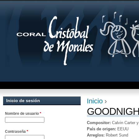
Jum
Inicio
›
Inicio de sesión
Se encuentra uste
GOODNIGH
Nombre de usuario
*
Compositor:
Calvin Carter
País de origen:
EEUU
Contraseña
*
Arreglos:
Robert Sund