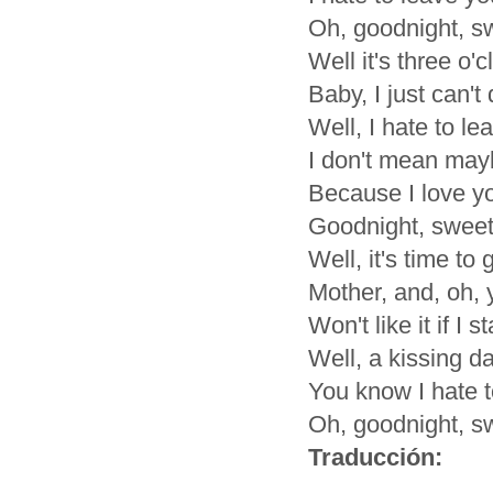
Oh, goodnight, s
Well it's three o'
Baby, I just can't 
Well, I hate to l
I don't mean may
Because I love y
Goodnight, sweet
Well, it's time to 
Mother, and, oh, 
Won't like it if I 
Well, a kissing da
You know I hate 
Oh, goodnight, s
Traducción: