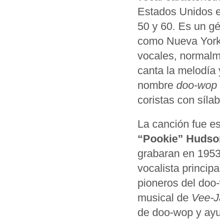
Estados Unidos e
50 y 60. Es un gé
como Nueva York,
vocales, normalme
canta la melodía 
nombre
doo‑wop
coristas con síla
La canción fue es
“Pookie” Hudso
grabaran en 1953
vocalista princip
pioneros del doo‑
musical de
Vee‑J
de doo‑wop y ayu