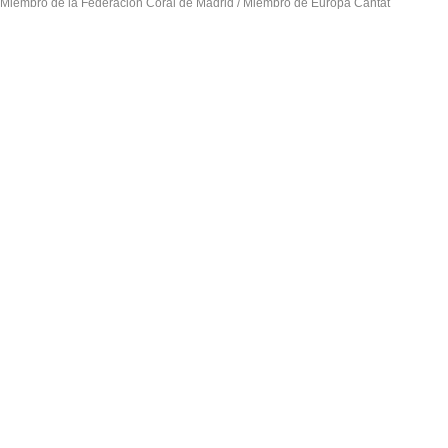
Miembro de la Federación Coral de Madrid / Miembro de Europa Cantat