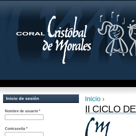
Jum
Inicio
›
Inicio de sesión
Se encuentra uste
II CICLO 
Nombre de usuario
*
Contraseña
*