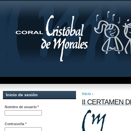
Inicio
›
Inicio de sesión
Se encuentra uste
II CERTAMEN D
Nombre de usuario
*
Contraseña
*