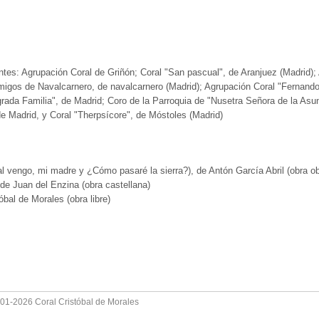
ientes: Agrupación Coral de Griñón; Coral "San pascual", de Aranjuez (Madrid);
migos de Navalcarnero, de navalcarnero (Madrid); Agrupación Coral "Fernando
grada Familia", de Madrid; Coro de la Parroquia de "Nusetra Señora de la Asunc
 de Madrid, y Coral "Therpsícore", de Móstoles (Madrid)
al vengo, mi madre y ¿Cómo pasaré la sierra?), de Antón García Abril (obra obl
 de Juan del Enzina (obra castellana)
óbal de Morales (obra libre)
001-2026 Coral Cristóbal de Morales