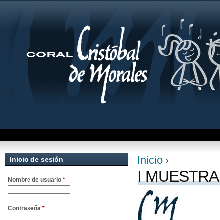
Jum
Inicio
›
Inicio de sesión
Se encuentra uste
I MUESTRA
Nombre de usuario
*
Contraseña
*