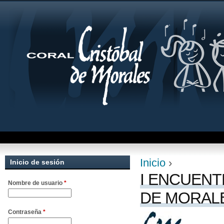
Jum
Inicio
›
Inicio de sesión
Se encuentra uste
I ENCUENT
Nombre de usuario
*
DE MORAL
Contraseña
*