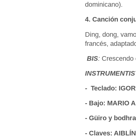
dominicano).
4. Canción conj
Ding, dong, vamos
francés, adaptado
BIS
:
Crescendo 
INSTRUMENTIS
-
Teclado: IG
- Bajo: MARIO
- Güiro y bodh
- Claves: AIBLÍ