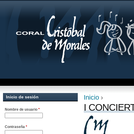
Jum
Inicio
›
Inicio de sesión
Se encuentra uste
I CONCIER
Nombre de usuario
*
Contraseña
*