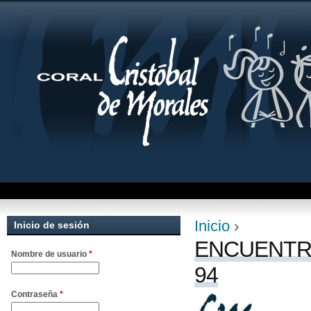
Jum
Inicio
›
Inicio de sesión
Se encuentra uste
ENCUENTRO
Nombre de usuario
*
94
Contraseña
*