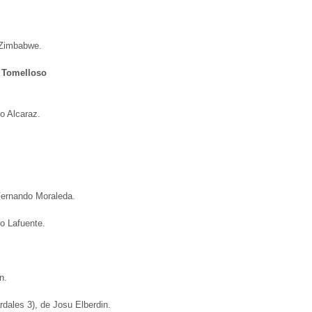
 Zimbabwe.
e Tomelloso
to Alcaraz.
Fernando Moraleda.
o Lafuente.
n.
dales 3), de Josu Elberdin.