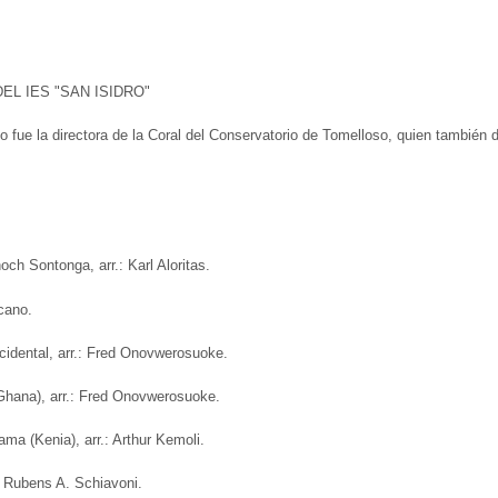
EL IES "SAN ISIDRO"
 fue la directora de la Coral del Conservatorio de Tomelloso, quien también d
noch Sontonga, arr.: Karl Aloritas.
icano.
occidental, arr.: Fred Onovwerosuoke.
Ghana), arr.: Fred Onovwerosuoke.
ama (Kenia), arr.: Arthur Kemoli.
.: Rubens A. Schiavoni.