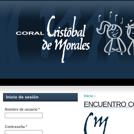
Inicio
›
Inicio de sesión
Se encuentra uste
ENCUENTRO C
Nombre de usuario
*
Contraseña
*