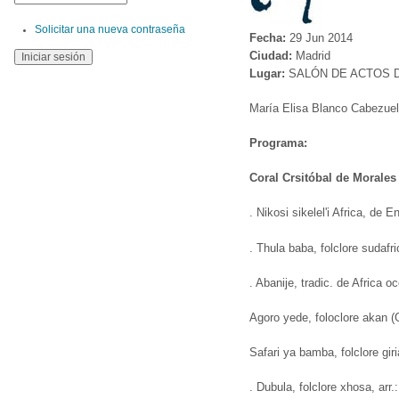
Solicitar una nueva contraseña
Fecha:
29 Jun 2014
Ciudad:
Madrid
Lugar:
SALÓN DE ACTOS D
María Elisa Blanco Cabezuelo
Programa:
Coral Crsitóbal de Morales
. Nikosi sikelel'i Africa, de E
. Thula baba, folclore sudafr
. Abanije, tradic. de Africa 
Agoro yede, foloclore akan (
Safari ya bamba, folclore giri
. Dubula, folclore xhosa, arr