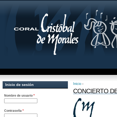
Inicio
›
Inicio de sesión
Se encuentra uste
CONCIERTO D
Nombre de usuario
*
Contraseña
*