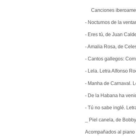
Canciones iberoamer
- Nocturnos de la ventan
- Eres tú, de Juan Cald
- Amalia Rosa, de Celes
- C
antos gallegos: Com
- Lela. Letra Alfonso R
- Manha
de Carnaval. L
- De la Habana ha venid
- Tú no sabe inglé. Letr
_ Piel canela, de Bobby
Acompañados al piano p