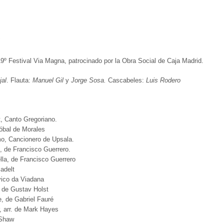
"
19º Festival Via Magna, patrocinado por la Obra Social de Caja Madrid.
jal
. Flauta:
Manuel Gil
y
Jorge Sosa.
Cascabeles:
Luis Rodero
t, Canto Gregoriano.
tóbal de Morales
o, Cancionero de Upsala.
, de Francisco Guerrero.
lla, de Francisco Guerrero
adelt
vico da Viadana
, de Gustav Holst
, de Gabriel Fauré
, arr. de Mark Hayes
 Shaw