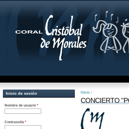
Inicio
›
Inicio de sesión
Se encuentra uste
CONCIERTO "P
Nombre de usuario
*
Contraseña
*