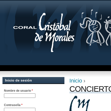
Jum
Inicio
›
Inicio de sesión
Se encuentra uste
CONCIERTO
Nombre de usuario
*
Contraseña
*