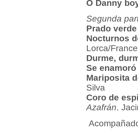
O Danny bo
Segunda par
Prado verde 
Nocturnos de
Lorca/France
Durme, dur
Se enamoró 
Mariposita 
Silva
Coro de esp
Azafrán
. Jac
Acompañados