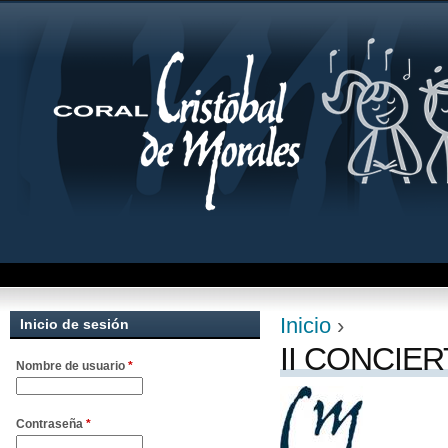
Jum
Inicio
›
Inicio de sesión
Se encuentra uste
II CONCIER
Nombre de usuario
*
Contraseña
*