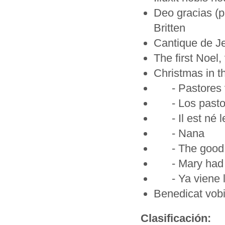
Deo gracias (p
Britten
Cantique de J
The first Noel, 
Christmas in t
- Pastores 
- Los pastore
- Il est né le
- Nana
- The good 
- Mary had 
- Ya viene la
Benedicat vobi
Clasificación: