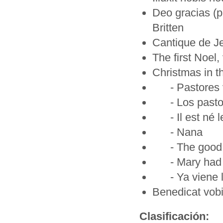
Deo gracias (p
Britten
Cantique de J
The first Noel, 
Christmas in t
- Pastores 
- Los pastore
- Il est né le
- Nana
- The good 
- Mary had 
- Ya viene la
Benedicat vobi
Clasificación: