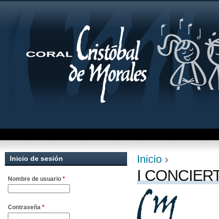
Jum
Inicio
›
Inicio de sesión
Se encuentra uste
I CONCIERT
Nombre de usuario
*
Contraseña
*