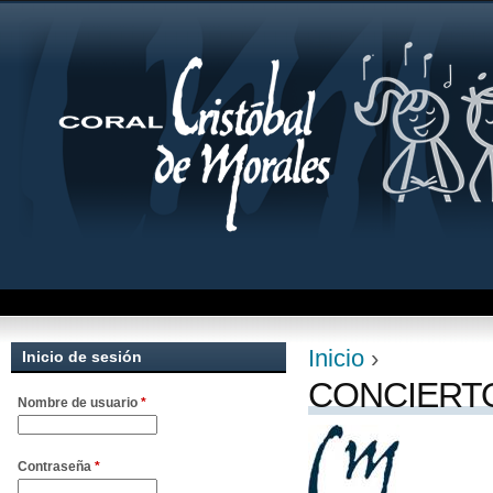
Jum
Inicio
›
Inicio de sesión
Se encuentra uste
CONCIERTO
Nombre de usuario
*
Contraseña
*