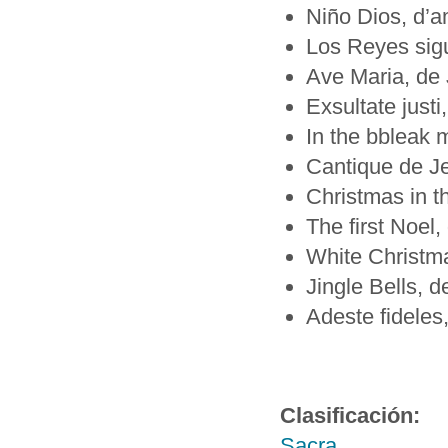
Niño Dios, d’a
Los Reyes sigu
Ave Maria, de 
Exsultate just
In the bbleak 
Cantique de J
Christmas in t
The first Noel
White Christma
Jingle Bells, 
Adeste fideles
Clasificación:
Sacra