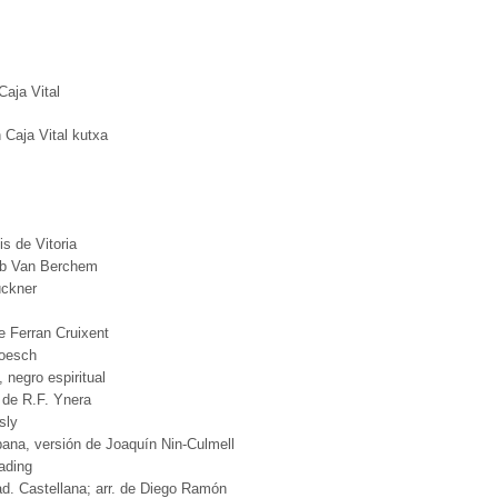
Caja Vital
 Caja Vital kutxa
s de Vitoria
ob Van Berchem
ückner
e Ferran Cruixent
roesch
negro espiritual
 de R.F. Ynera
sly
bana, versión de Joaquín Nin-Culmell
ading
rad. Castellana; arr. de Diego Ramón