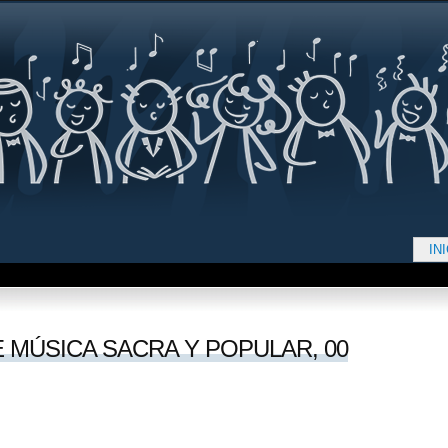
Jump to navigation
IN
d aquí
 MÚSICA SACRA Y POPULAR, 00