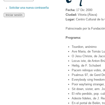
Solicitar una nueva contraseña
Fecha:
17 Dic 2000
Ciudad:
Vitoria (Álava)
Lugar:
Centro Cultural de la 
Patrocinado por la Fundación
Programa:
Tourdion, anónimo
Ave Maria, de Tomás Lui
O Jesu Christe, de Jac
Locus iste, de Anton Br
Heilig, de F. Schubert
Pacem relinquo vobis, d
Psalmus 97, de Gerd D
Everybody sing freedom, 
Poor wayfaring stranger,
Sit down, sister, arm. Jo
El niño perdido, pop. cu
Adeste fideles, de J. Re
En el portal de Belén, t