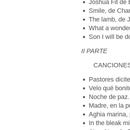
Joshua Fit de B
Smile, de Char
The lamb, de 
What a wonder
Son I will be 
II PARTE
CANCIONES D
Pastores dicit
Velo qué boni
Noche de paz.
Madre, en la p
Aghia marina, p
In the bleak m