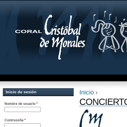
Jum
Inicio
›
Inicio de sesión
Se encuentra uste
CONCIERTO
Nombre de usuario
*
Contraseña
*