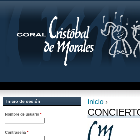
Jum
Inicio
›
Inicio de sesión
Se encuentra uste
CONCIERTO
Nombre de usuario
*
Contraseña
*