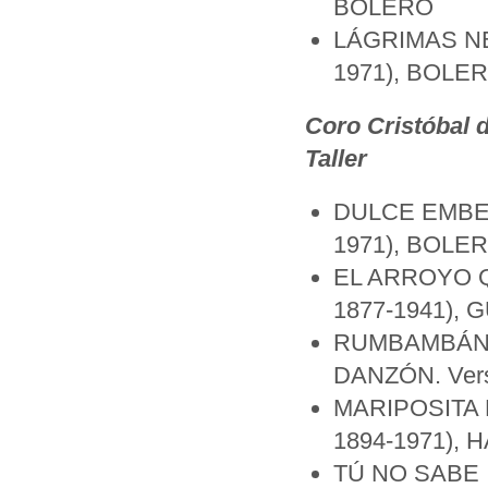
BOLERO
LÁGRIMAS NEG
1971), BOLE
Coro Cristóbal d
Taller
DULCE EMBELE
1971), BOLERO.
EL ARROYO Q
1877-1941), GU
RUMBAMBÁN , R
DANZÓN. Versi
MARIPOSITA D
1894-1971), H
TÚ NO SABE IN