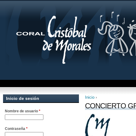
Inicio
›
Inicio de sesión
Se encuentra uste
CONCIERTO G
Nombre de usuario
*
Contraseña
*