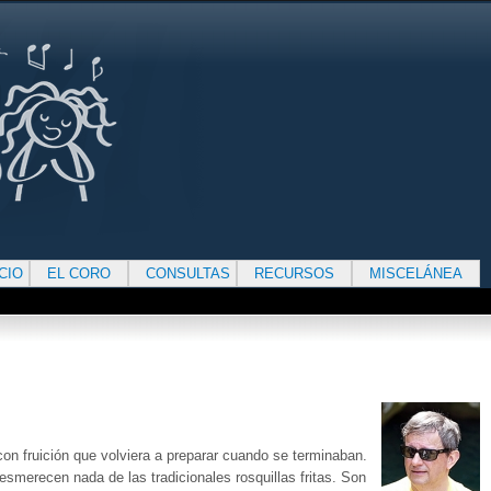
ICIO
EL CORO
CONSULTAS
RECURSOS
MISCELÁNEA
on fruición que volviera a preparar cuando se terminaban.
smerecen nada de las tradicionales rosquillas fritas. Son