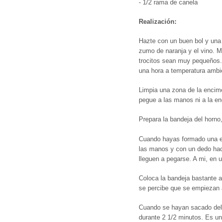
- 1/2 rama de canela
Realización:
Hazte con un buen bol y una 
zumo de naranja y el vino. M
trocitos sean muy pequeños.
una hora a temperatura ambi
Limpia una zona de la encim
pegue a las manos ni a la en
Prepara la bandeja del horno
Cuando hayas formado una es
las manos y con un dedo hace
lleguen a pegarse. A mi, en 
Coloca la bandeja bastante a
se percibe que se empiezan a 
Cuando se hayan sacado del 
durante 2 1/2 minutos. Es una