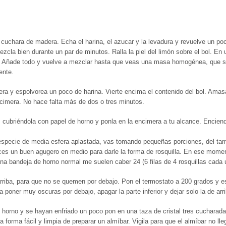
cuchara de madera. Echa el harina, el azucar y la levadura y revuelve un poco
ezcla bien durante un par de minutos. Ralla la piel del limón sobre el bol. 
 Añade todo y vuelve a mezclar hasta que veas una masa homogénea, que se p
ente.
era y espolvorea un poco de harina. Vierte encima el contenido del bol. Ama
cimera. No hace falta más de dos o tres minutos.
, cubriéndola con papel de horno y ponla en la encimera a tu alcance. Encie
pecie de media esfera aplastada, vas tomando pequeñas porciones, del tam
s un buen agugero en medio para darle la forma de rosquilla. En ese momento
una bandeja de horno normal me suelen caber 24 (6 filas de 4 rosquillas cada 
rriba, para que no se quemen por debajo. Pon el termostato a 200 grados y 
poner muy oscuras por debajo, apagar la parte inferior y dejar solo la de arr
horno y se hayan enfriado un poco pon en una taza de cristal tres cucharada
 forma fácil y limpia de preparar un almíbar. Vigila para que el almíbar no ll