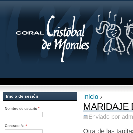
Jum
Inicio
›
Inicio de sesión
Se encuentra uste
MARIDAJE 
Nombre de usuario
*
Enviado por
adm
Contraseña
*
Otra de las tapi