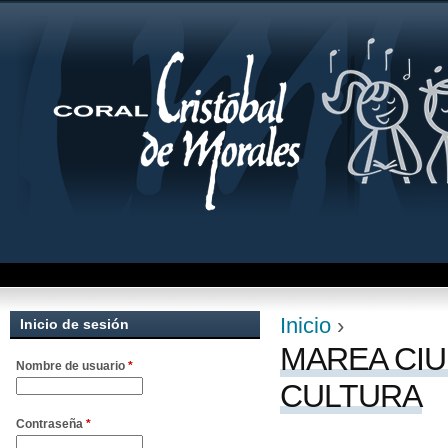
Jum
Inicio
›
Inicio de sesión
Se encuentra uste
MAREA CIU
Nombre de usuario
*
CULTURA
Contraseña
*